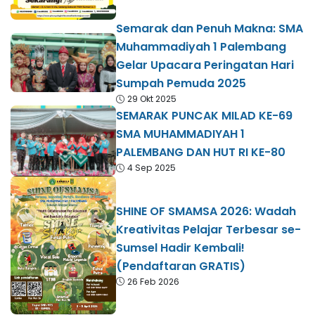
Semarak dan Penuh Makna: SMA
Muhammadiyah 1 Palembang
Gelar Upacara Peringatan Hari
Sumpah Pemuda 2025
29 Okt 2025
SEMARAK PUNCAK MILAD KE-69
SMA MUHAMMADIYAH 1
PALEMBANG DAN HUT RI KE-80
4 Sep 2025
SHINE OF SMAMSA 2026: Wadah
Kreativitas Pelajar Terbesar se-
Sumsel Hadir Kembali!
(Pendaftaran GRATIS)
26 Feb 2026