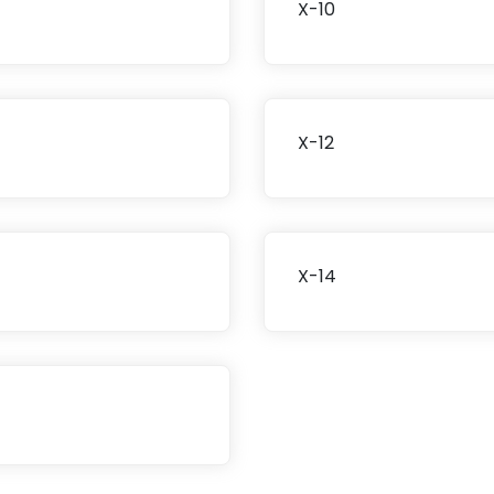
X-10
X-12
X-14