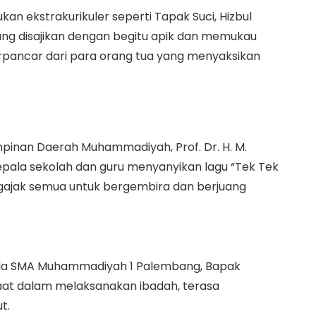
n ekstrakurikuler seperti Tapak Suci, Hizbul
yang disajikan dengan begitu apik dan memukau
erpancar dari para orang tua yang menyaksikan
mpinan Daerah Muhammadiyah, Prof. Dr. H. M.
epala sekolah dan guru menyanyikan lagu “Tek Tek
ajak semua untuk bergembira dan berjuang
ala SMA Muhammadiyah 1 Palembang, Bapak
aat dalam melaksanakan ibadah, terasa
t.