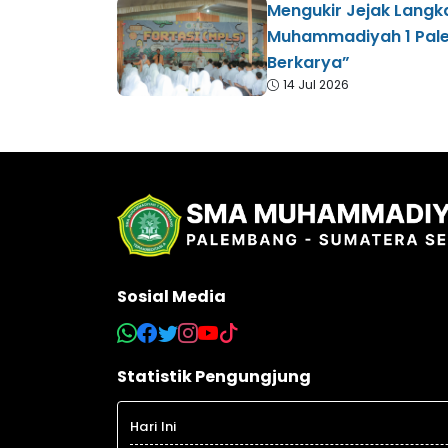
Mengukir Jejak Langk
Muhammadiyah 1 Pal
Berkarya”
14 Jul 2026
Sosial Media
Statistik Pengungjung
Hari Ini