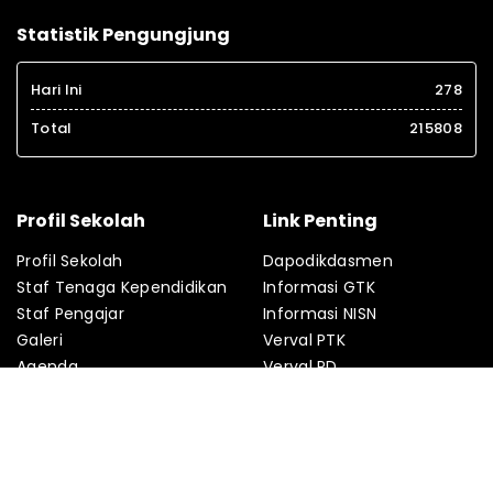
Statistik Pengungjung
Hari Ini
278
Total
215808
Profil Sekolah
Link Penting
Profil Sekolah
Dapodikdasmen
Staf Tenaga Kependidikan
Informasi GTK
Staf Pengajar
Informasi NISN
Galeri
Verval PTK
Agenda
Verval PD
Fasilitas
PMP
Kontak
Absensi Online